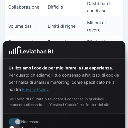
Dashboard
Collaborazione
Difficile
condivise
Milioni di
Volume dati
Limiti di righe
record
Errori umani
Frequenti
Eliminati
Dashboard
Visualizzazione
Grafici basilari
interattive
Utilizziamo i cookie per migliorare la tua esperienza.
Per questo chiediamo il tuo consenso all'utilizzo di cookie
Non si tratta di abbandonare Excel, ma di usare lo
per finalità di analisi e marketing, come specificato nella
strumento giusto per ogni compito. Per l'analisi dati
nostra
Privacy Policy
.
strutturata e continuativa, la BI è semplicemente più
Sei libero di rifiutare o revocare il consenso in qualsiasi
efficace.
momento cliccando su "Gestisci Cookie" nel footer del sito.
Come iniziare con la Business
Necessari
Intelligence